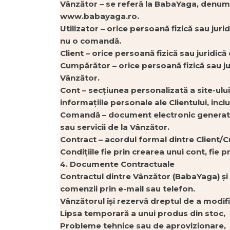
Vânzător – se referă la BabaYaga, denumir
www.babayaga.ro.
Utilizator – orice persoană fizică sau j
nu o comandă.
Client – orice persoană fizică sau juridi
Cumpărător – orice persoană fizică sau ju
Vânzător.
Cont – secțiunea personalizată a site-ulu
informațiile personale ale Clientului, incl
Comandă – document electronic generat pr
sau servicii de la Vânzător.
Contract – acordul formal dintre Client/C
Condițiile fie prin crearea unui cont, fie 
4. Documente Contractuale
Contractul dintre Vânzător (BabaYaga) ș
comenzii prin e-mail sau telefon.
Vânzătorul își rezervă dreptul de a modifi
Lipsa temporară a unui produs din stoc,
Probleme tehnice sau de aprovizionare,