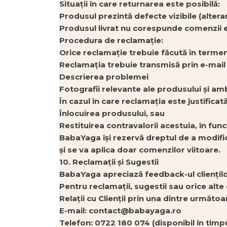
Situații în care returnarea este posibilă:
Produsul prezintă defecte vizibile (altera
Produsul livrat nu corespunde comenzii ef
Procedura de reclamație:
Orice reclamație trebuie făcută în termen 
Reclamația trebuie transmisă prin e-mail
Descrierea problemei
Fotografii relevante ale produsului și amb
În cazul în care reclamația este justifica
Înlocuirea produsului, sau
Restituirea contravalorii acestuia, în func
BabaYaga își rezervă dreptul de a modifica
și se va aplica doar comenzilor viitoare.
10. Reclamații și Sugestii
BabaYaga apreciază feedback-ul clienților
Pentru reclamații, sugestii sau orice alt
Relații cu Clienții prin una dintre următo
E-mail: contact@babayaga.ro
Telefon: 0722 180 074 (disponibil în timpu