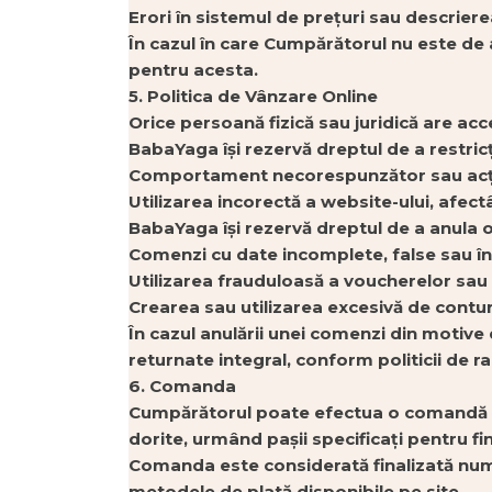
Erori în sistemul de prețuri sau descrier
În cazul în care Cumpărătorul nu este de 
pentru acesta.
5. Politica de Vânzare Online
Orice persoană fizică sau juridică are acc
BabaYaga își rezervă dreptul de a restric
Comportament necorespunzător sau acțiuni
Utilizarea incorectă a website-ului, afect
BabaYaga își rezervă dreptul de a anula o
Comenzi cu date incomplete, false sau în
Utilizarea frauduloasă a voucherelor sau 
Crearea sau utilizarea excesivă de contur
În cazul anulării unei comenzi din motive 
returnate integral, conform politicii de 
6. Comanda
Cumpărătorul poate efectua o comandă pe
dorite, urmând pașii specificați pentru fin
Comanda este considerată finalizată numa
metodele de plată disponibile pe site.