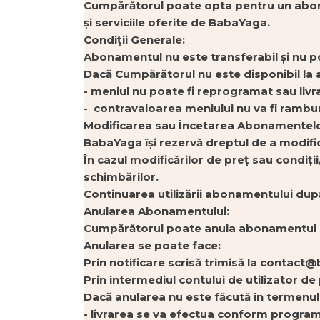
Cumpărătorul poate opta pentru un abonam
și serviciile oferite de BabaYaga.
Condiții Generale:
Abonamentul nu este transferabil și nu po
Dacă Cumpărătorul nu este disponibil la ad
- m
eniul nu poate fi reprogramat sau livrat
- contravaloarea meniului nu va fi rambu
Modificarea sau Încetarea Abonamentelo
BabaYaga își rezervă dreptul de a modifi
În cazul modificărilor de preț sau condiți
schimbărilor.
Continuarea utilizării abonamentului după
Anularea Abonamentului:
Cumpărătorul poate anula abonamentul c
Anularea se poate face:
Prin notificare scrisă trimisă la contact
Prin intermediul contului de utilizator de 
Dacă anularea nu este făcută în termenu
- livrarea se va efectua conform programu