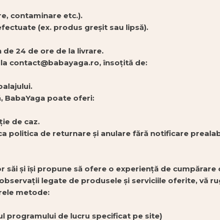
re, contaminare etc.).
ectuate (ex. produs greșit sau lipsă).
de 24 de ore de la livrare.
 la contact@babayaga.ro, însoțită de:
alajului.
tă, BabaYaga poate oferi:
ție de caz.
 politica de returnare și anulare fără notificare prealabi
 săi și își propune să ofere o experiență de cumpărare 
e observații legate de produsele și serviciile oferite, v
arele metode:
l programului de lucru specificat pe site)