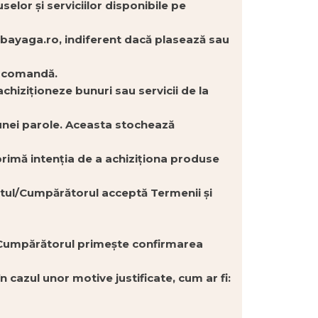
lor și serviciilor disponibile pe
abayaga.ro, indiferent dacă plasează sau
 o comandă.
hiziționeze bunuri sau servicii de la
 unei parole. Aceasta stochează
primă intenția de a achiziționa produse
entul/Cumpărătorul acceptă Termenii și
e Cumpărătorul primește confirmarea
 cazul unor motive justificate, cum ar fi: