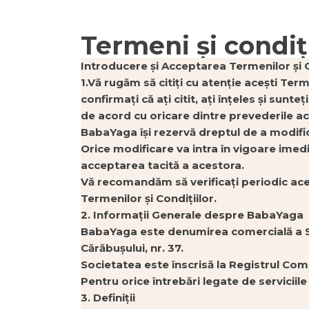
Termeni și condiț
Introducere și Acceptarea Termenilor și C
1.Vă rugăm să citiți cu atenție acești Ter
confirmați că ați citit, ați înțeles și sun
de acord cu oricare dintre prevederile ace
BabaYaga își rezervă dreptul de a modific
Orice modificare va intra în vigoare imedi
acceptarea tacită a acestora.
Vă recomandăm să verificați periodic ace
Termenilor și Condițiilor.
2. Informații Generale despre BabaYaga
BabaYaga este denumirea comercială a S.C
Cărăbușului, nr. 37.
Societatea este înscrisă la Registrul Co
Pentru orice întrebări legate de serviciil
3. Definiții